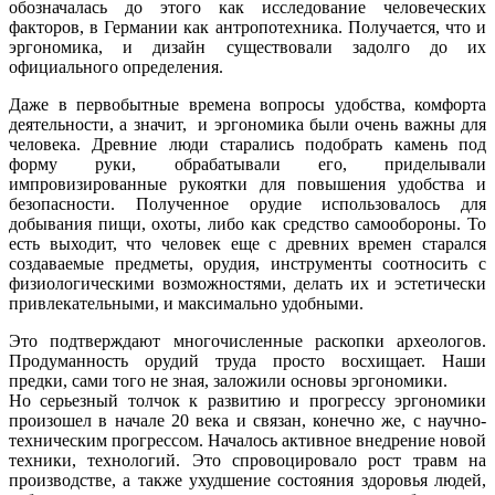
обозначалась до этого как исследование человеческих
факторов, в Германии как антропотехника. Получается, что и
эргономика, и дизайн существовали задолго до их
официального определения.
Даже в первобытные времена вопросы удобства, комфорта
деятельности, а значит, и эргономика были очень важны для
человека. Древние люди старались подобрать камень под
форму руки, обрабатывали его, приделывали
импровизированные рукоятки для повышения удобства и
безопасности. Полученное орудие использовалось для
добывания пищи, охоты, либо как средство самообороны. То
есть выходит, что человек еще с древних времен старался
создаваемые предметы, орудия, инструменты соотносить с
физиологическими возможностями, делать их и эстетически
привлекательными, и максимально удобными.
Это подтверждают многочисленные раскопки археологов.
Продуманность орудий труда просто восхищает. Наши
предки, сами того не зная, заложили основы эргономики.
Но серьезный толчок к развитию и прогрессу эргономики
произошел в начале 20 века и связан, конечно же, с научно-
техническим прогрессом. Началось активное внедрение новой
техники, технологий. Это спровоцировало рост травм на
производстве, а также ухудшение состояния здоровья людей,